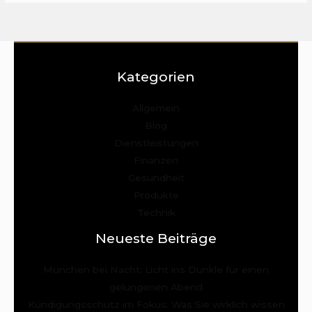
Kategorien
Allgemein
Blog
Dienstleistungen
Finanzen
Gesundheit
Produkte
Technik
Neueste Beiträge
München bei Nacht: Licht ins Dunkle für einen
gelungenen Abend
Kündigungsschutz im Fokus: Was Sie wirklich wissen