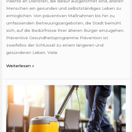
Palette an Diensten, die darauf ausgerichtet sind, älteren
Menschen ein gesundes und selbstständiges Leben zu
ermöglichen. Von präventiven Maßnahmen bis hin zu
umfassenden Betreuungsangeboten, die Stadt bemüht
sich, auf die Bedürfnisse ihrer älteren Bürger einzugehen.
Präventive Gesundheitsprogramme Prävention ist
zweifellos der Schlüssel zu einem längeren und
gesünderen Leben. Viele
Weiterlesen »
Die
Rolle
des
physischen
Arbeitsumfelds
für