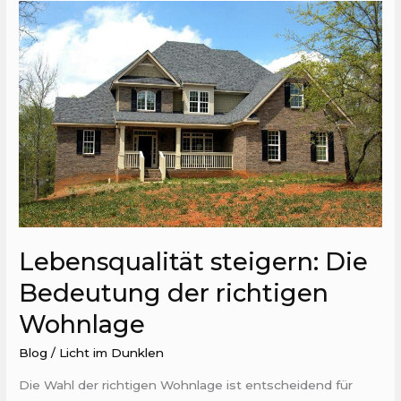
Lebensqualität
steigern:
Die
Bedeutung
der
richtigen
Wohnlage
Lebensqualität steigern: Die
Bedeutung der richtigen
Wohnlage
Blog
/
Licht im Dunklen
Die Wahl der richtigen Wohnlage ist entscheidend für