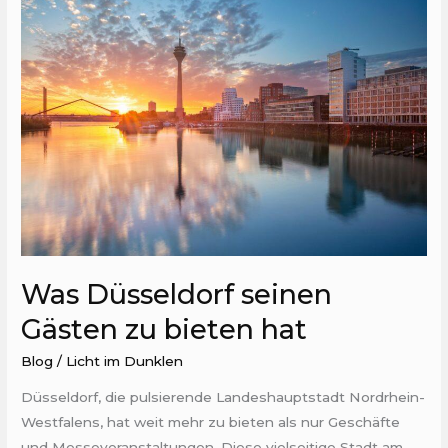
Düsseldorf
seinen
Gästen
zu
bieten
hat
Was Düsseldorf seinen
Gästen zu bieten hat
Blog
/
Licht im Dunklen
Düsseldorf, die pulsierende Landeshauptstadt Nordrhein-
Westfalens, hat weit mehr zu bieten als nur Geschäfte
und Messeveranstaltungen. Diese vielseitige Stadt am