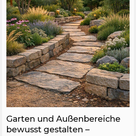
Außenbereiche
bewusst
gestalten
–
Naturverbundenheit
und
Design
mit
langlebigen
Materialien
Garten und Außenbereiche
bewusst gestalten –