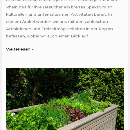
Rhein hält für ihre Besucher ein breites Spektrum an
kulturellen und unterhaltsamen Aktivitäten bereit. In
diesem Artikel werden wir uns mit den zahlreichen
Attraktionen und Freizeitmöglichkeiten in der Region
befassen, wobei wir auch einen Blick auf
Weiterlesen »
Die
Revolution
der
Outdoor-
Gestaltung:
Materialien,
die
Bestand
haben