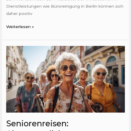
Dienstleistungen wie Büroreinigung in Berlin können sich
daher positiv
Weiterlesen »
Seniorenreisen:
Abenteuerliche
Entdeckungen
während
der
Rente
Seniorenreisen: