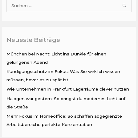
S
u
c
h
Neueste Beiträge
e
n
München bei Nacht: Licht ins Dunkle für einen
n
gelungenen Abend
a
Kündigungsschutz im Fokus: Was Sie wirklich wissen
c
müssen, bevor es zu spät ist
h
Wie Unternehmen in Frankfurt Lagerräume clever nutzen
:
Halogen war gestern: So bringst du modernes Licht auf
die Straße
Mehr Fokus im Homeoffice: So schaffen abgegrenzte
Arbeitsbereiche perfekte Konzentration