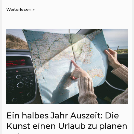
Weiterlesen »
Ein
halbes
Jahr
Auszeit:
Die
Kunst
einen
Urlaub
zu
planen
Ein halbes Jahr Auszeit: Die
Kunst einen Urlaub zu planen