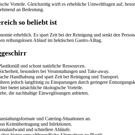
tische Vorteile. Gleichzeitig wirft es erhebliche Umweltfragen auf, bes
nehmend an Bedeutung.
ich so beliebt ist
ronomie erheblich. Es spart Zeit bei der Reinigung und senkt den Pers
inen reibungslosen Ablauf im hektischen Gastro-Alltag.
ggeschirr
lastikmüll und schont natürliche Ressourcen.
Sicherheit, besonders bei Veranstaltungen und Take-away.
infache Handhabung und spart Zeit bei Reinigung und Transport.
führen jedoch langfristig zu Einsparungen durch geringere Entsorgungsk
rr bietet tatsächliche ökologische Vorteile.
e, die nachhaltige Einweglösungen anbieten.
anstaltungsformate und Catering-Situationen an.
von Keimübertragung und Infektionen.
onalaufwand und schnellere Abläufe.
lien bieten umweltfreundliche Alternativen zu Plastik.