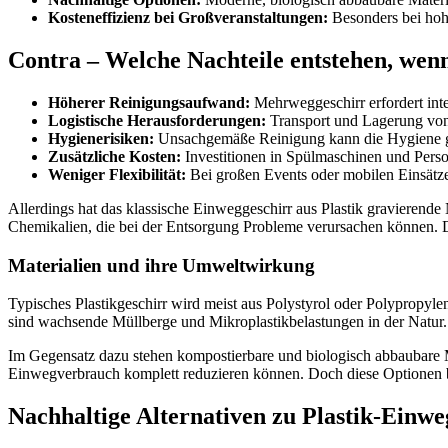
Kosteneffizienz bei Großveranstaltungen:
Besonders bei hoh
Contra – Welche Nachteile entstehen, wenn
Höherer Reinigungsaufwand:
Mehrweggeschirr erfordert int
Logistische Herausforderungen:
Transport und Lagerung von
Hygienerisiken:
Unsachgemäße Reinigung kann die Hygiene ge
Zusätzliche Kosten:
Investitionen in Spülmaschinen und Persona
Weniger Flexibilität:
Bei großen Events oder mobilen Einsätze
Allerdings hat das klassische Einweggeschirr aus Plastik gravierende
Chemikalien, die bei der Entsorgung Probleme verursachen können.
Materialien und ihre Umweltwirkung
Typisches Plastikgeschirr wird meist aus Polystyrol oder Polypropylen 
sind wachsende Müllberge und Mikroplastikbelastungen in der Natur.
Im Gegensatz dazu stehen kompostierbare und biologisch abbaubare Ma
Einwegverbrauch komplett reduzieren können. Doch diese Optionen b
Nachhaltige Alternativen zu Plastik-Einwe