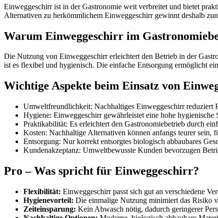
Einweggeschirr ist in der Gastronomie weit verbreitet und bietet prak
Alternativen zu herkömmlichem Einweggeschirr gewinnt deshalb zu
Warum Einweggeschirr im Gastronomiebere
Die Nutzung von Einweggeschirr erleichtert den Betrieb in der Gast
ist es flexibel und hygienisch. Die einfache Entsorgung ermöglicht e
Wichtige Aspekte beim Einsatz von Einwe
Umweltfreundlichkeit: Nachhaltiges Einweggeschirr reduziert P
Hygiene: Einweggeschirr gewährleistet eine hohe hygienische 
Praktikabilität: Es erleichtert den Gastronomiebetrieb durch e
Kosten: Nachhaltige Alternativen können anfangs teurer sein, 
Entsorgung: Nur korrekt entsorgtes biologisch abbaubares Geschi
Kundenakzeptanz: Umweltbewusste Kunden bevorzugen Betrieb
Pro – Was spricht für Einweggeschirr?
Flexibilität:
Einweggeschirr passt sich gut an verschiedene Ver
Hygienevorteil:
Die einmalige Nutzung minimiert das Risiko 
Zeiteinsparung:
Kein Abwasch nötig, dadurch geringerer Pers
Nachhaltige Optionen:
Moderne, biologisch abbaubare Materia